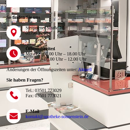
So finden Sie uns
Struppener Straße 10
01796 Pirna
Öffnungszeiten
Mo - Fr 08.00 Uhr – 18.00 Uhr
Sa 08.00 Uhr – 12.00 Uhr
Änderungen der Öffnungszeiten unter:
Aktuell
Sie haben Fragen?
Tel.: 03501 773029
Fax: 03501 773021
E-Mail
kontakt@apotheke-sonnenstein.de