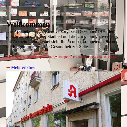
Willkommen
Die Apotheke Sonnenstein versorgt seit Dezember 1976 den
gleichnamigen Pirnaer Stadtteil und die Umgebung zuverlässig
mit Arzneimitteln. Dabei steht Ihnen unser kompetentes Team
bei Fragen rund um Ihre Gesundheit zur Seite.
Мы будем рады проконсультировать вас на русском языке
➞
Mehr erfahren