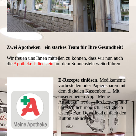
Zwei Apotheken - ein starkes Team für Ihre Gesundheit!
Wir freuen uns Ihnen mitteilen zu können, dass wir nun auch
die
Apotheke Lilienstein
auf dem Sonnenstein weiterführen.
E-Rezepte einlösen
, Medikamente
vorbestellen oder Papier sparen mit
dem digitalen Kassenbon.... Mit
unserer neuen App "Meine
Apotheke" ist das alles bequem und
übersichtlich möglich. Jetzt gleich
testen - zum Download einfach den
Button anklicken.